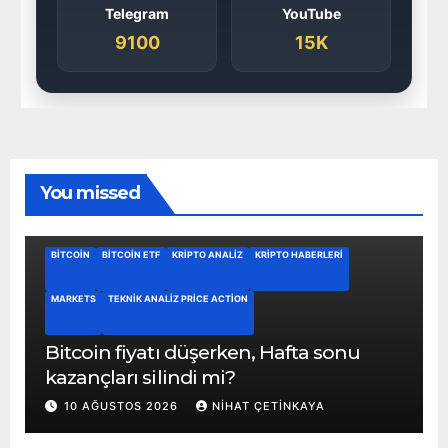
Telegram
YouTube
9100
15K
You missed
BITCOIN
BITCOIN ETF
KRIPTO ANALIZ
KRIPTO HABERLERI
MARKETS
TEKNIK ANALIZ PRICE ACTION
Bitcoin fiyatı düşerken, Hafta sonu
kazançları silindi mi?
10 AĞUSTOS 2026
NIHAT ÇETINKAYA
ALTCOIN
ALTCOIN NEWS
BITCOIN
BITCOIN ETF
CARDANO