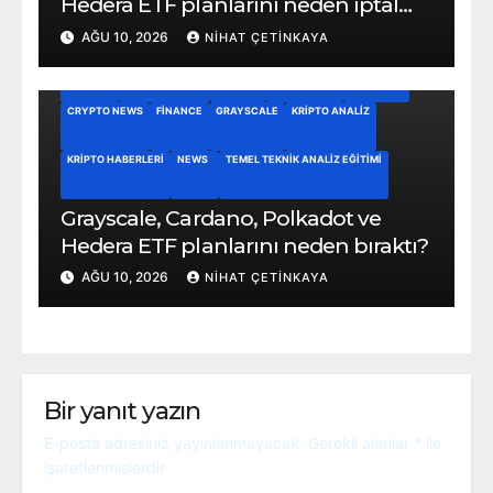
Hedera ETF planlarını neden iptal
etti?
AĞU 10, 2026
NIHAT ÇETINKAYA
ALTCOIN
ALTCOIN NEWS
BITCOIN
BITCOIN ETF
CARDANO
CRYPTO NEWS
FINANCE
GRAYSCALE
KRIPTO ANALIZ
KRIPTO HABERLERI
NEWS
TEMEL TEKNIK ANALIZ EĞITIMI
Grayscale, Cardano, Polkadot ve
Hedera ETF planlarını neden bıraktı?
AĞU 10, 2026
NIHAT ÇETINKAYA
Bir yanıt yazın
E-posta adresiniz yayınlanmayacak.
Gerekli alanlar
*
ile
işaretlenmişlerdir