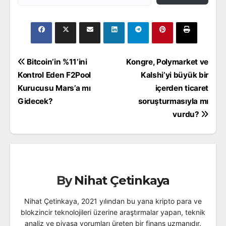
Yazı
Bitcoin’in %11’ini
Kongre, Polymarket ve
gezinmesi
Kontrol Eden F2Pool
Kalshi’yi büyük bir
Kurucusu Mars’a mı
içerden ticaret
Gidecek?
soruşturmasıyla mı
vurdu?
By
Nihat Çetinkaya
Nihat Çetinkaya, 2021 yılından bu yana kripto para ve
blokzincir teknolojileri üzerine araştırmalar yapan, teknik
analiz ve piyasa yorumları üreten bir finans uzmanıdır.