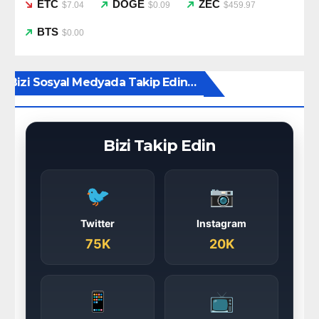
ETC
DOGE
ZEC
$7.04
$0.09
$459.97
BTS
$0.00
Bizi Sosyal Medyada Takip Edin…
Bizi Takip Edin
🐦
📷
Twitter
Instagram
75K
20K
📱
📺