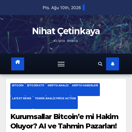
Skip
Pts. Ağu 10th, 2026
to
content
Nihat Çetinkaya
Kripto Analiz
BITCOIN
BITCOIN ETF
KRIPTO ANALIZ
KRIPTO HABERLERI
LATEST NEWS
TEKNIK ANALIZ PRICE ACTION
Kurumsallar Bitcoin’e mi Hakim
Oluyor? AI ve Tahmin Pazarları!