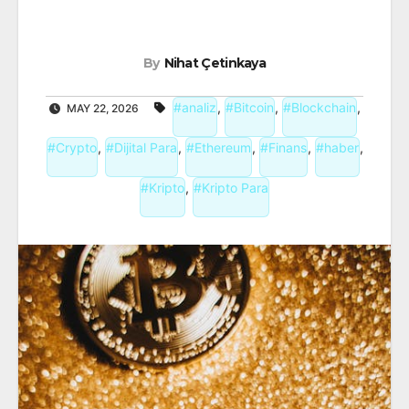
By
Nihat Çetinkaya
#analiz
,
#Bitcoin
,
#Blockchain
,
MAY 22, 2026
#Crypto
,
#Dijital Para
,
#Ethereum
,
#Finans
,
#haber
,
#Kripto
,
#Kripto Para