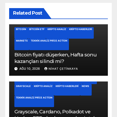
Related Post
BITCOIN
BITCOIN ETF
KRIPTO ANALIZ
KRIPTO HABERLERI
MARKETS
TEKNIK ANALIZ PRICE ACTION
Bitcoin fiyatı düşerken, Hafta sonu
kazançları silindi mi?
AĞU 10, 2026
NIHAT ÇETINKAYA
BITCOIN
BITCOIN ETF
CARDANO
CRYPTO NEWS
FINANCE
GRAYSCALE
KRIPTO ANALIZ
KRIPTO HABERLERI
NEWS
TEKNIK ANALIZ PRICE ACTION
Grayscale, Cardano, Polkadot ve