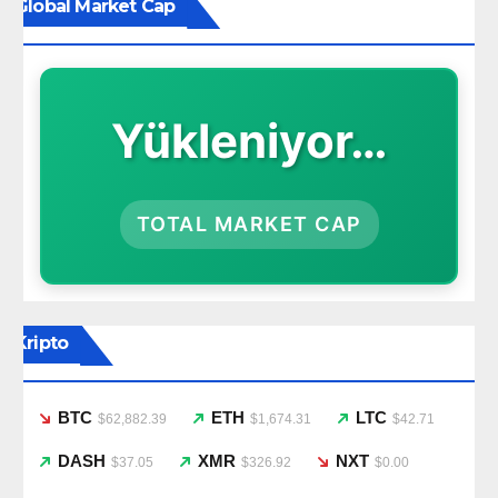
Global Market Cap
Yükleniyor…
TOTAL MARKET CAP
Kripto
BTC
ETH
LTC
$62,882.39
$1,674.31
$42.71
DASH
XMR
NXT
$37.05
$326.92
$0.00