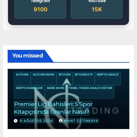
Telegram
YouTube
9100
15K
You missed
ALTCOIN
ALTCOIN NEWS
BITCOIN
BITCOIN ETF
KRIPTO ANALIZ
KRIPTO HABERLERI
MORE NEWS
TEMEL TEKNIK ANALIZ EĞITIMI
Premier Lig Bahisleri: 5 Spor
Kitapçısında Oranlar Nasıl?
9 AĞUSTOS 2026
NIHAT ÇETINKAYA