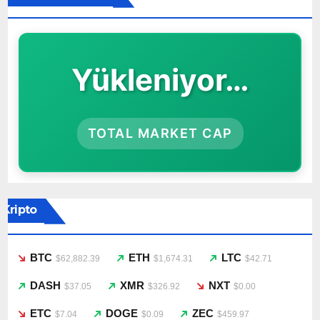
Yükleniyor…
TOTAL MARKET CAP
Kripto
BTC
ETH
LTC
$62,882.39
$1,674.31
$42.71
DASH
XMR
NXT
$37.05
$326.92
$0.00
ETC
DOGE
ZEC
$7.04
$0.09
$459.97