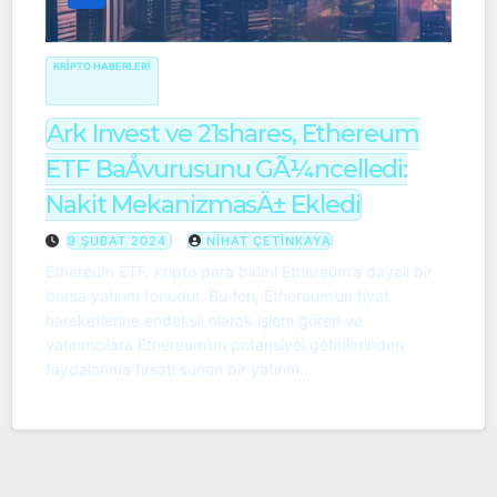
KRIPTO HABERLERI
Ark Invest ve 21shares, Ethereum
ETF BaÅvurusunu GÃ¼ncelledi:
Nakit MekanizmasÄ± Ekledi
9 ŞUBAT 2024
NIHAT ÇETINKAYA
Ethereum ETF, kripto para birimi Ethereum’a dayalı bir
borsa yatırım fonudur. Bu fon, Ethereum’un fiyat
hareketlerine endeksli olarak işlem gören ve
yatırımcılara Ethereum’un potansiyel getirilerinden
faydalanma fırsatı sunan bir yatırım…