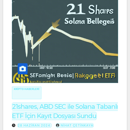
KRIPTO HABERLERI
21shares, ABD SEC ile Solana Tabanlı
ETF İçin Kayıt Dosyası Sundu
28 HAZIRAN 2024
NIHAT ÇETINKAYA