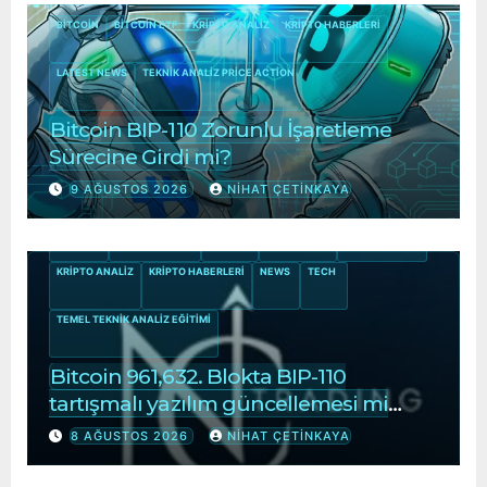
BITCOIN
BITCOIN ETF
KRIPTO ANALIZ
KRIPTO HABERLERI
LATEST NEWS
TEKNIK ANALIZ PRICE ACTION
Bitcoin BIP-110 Zorunlu İşaretleme
Sürecine Girdi mi?
9 AĞUSTOS 2026
NIHAT ÇETINKAYA
ALTCOIN
ALTCOIN NEWS
BITCOIN
BITCOIN ETF
BITCOIN NEWS
KRIPTO ANALIZ
KRIPTO HABERLERI
NEWS
TECH
TEMEL TEKNIK ANALIZ EĞITIMI
Bitcoin 961,632. Blokta BIP-110
tartışmalı yazılım güncellemesi mi
başlıyor?
8 AĞUSTOS 2026
NIHAT ÇETINKAYA