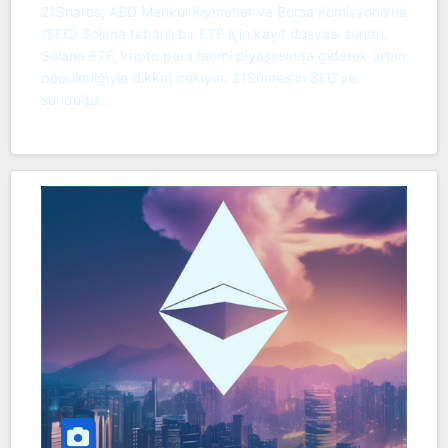
21Shares, ABD Menkul Kıymetler ve Borsa Komisyonu’na
(SEC) Solana tabanlı bir ETF için kayıt dosyası sundu.
Solana ETF, kripto para birimi piyasasında giderek artan
popülerliğiyle dikkat çekiyor. 21Shares’ın SEC’ye
sunduğu…