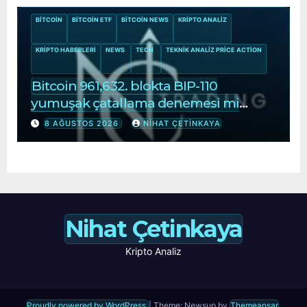
BITCOIN
BITCOIN ETF
BITCOIN NEWS
KRIPTO ANALIZ
KRIPTO HABERLERI
NEWS
TECH
TEKNIK ANALIZ PRICE ACTION
Bitcoin 961,632. blokta BIP-110
yumuşak çatallama denemesi mi
başlıyor?
8 AĞUSTOS 2026
NIHAT ÇETINKAYA
Nihat Çetinkaya
Kripto Analiz
Proudly powered by WordPress
|
Theme: Newsup by
Themeansar
.