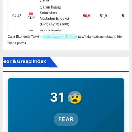
Canlı Ekonomik Takvim
Investing.com Türkiye
tarafından sağlanmaktadır, lider
finans portalı.
Fear & Greed Index
31 😰
FEAR