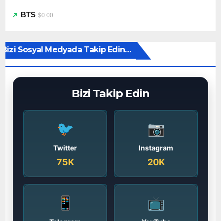
BTS
$0.00
Bizi Sosyal Medyada Takip Edin…
Bizi Takip Edin
🐦
📷
Twitter
Instagram
75K
20K
📱
📺